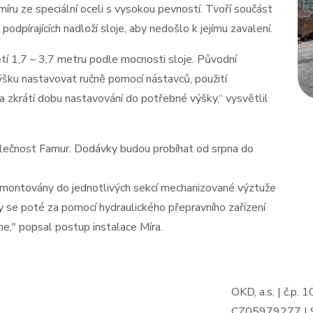
ru ze speciální oceli s vysokou pevností. Tvoří součást
odpírajících nadloží sloje, aby nedošlo k jejímu zavalení.
tí 1,7 – 3,7 metru podle mocnosti sloje. Původní
šku nastavovat ručně pomocí nástavců, použití
a zkrátí dobu nastavování do potřebné výšky,“ vysvětlil
lečnost Famur. Dodávky budou probíhat od srpna do
ě montovány do jednotlivých sekcí mechanizované výztuže
y se poté za pomocí hydraulického přepravního zařízení
e," popsal postup instalace Míra.
OKD, a.s. | č.p.
CZ05979277 | Sp