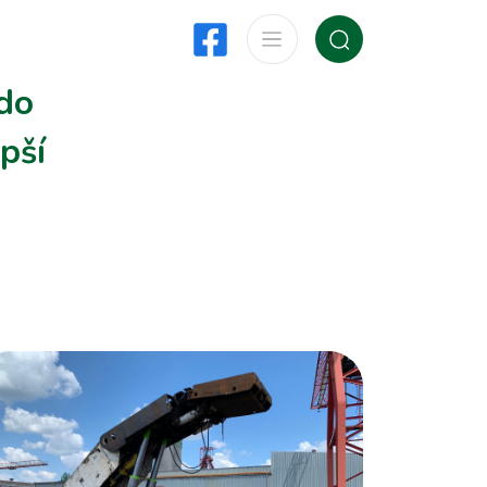
 do
pší