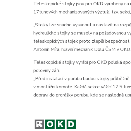
Teleskopické stojky jsou pro OKD vyrobeny na mí
17tunových mechanizovaných výztuží, tzv. sekcí, p
„Stojky lze snadno vysunout a nastavit na rozpě
hydraulické stojky se musely na požadovanou vý
teleskopických stojek proto zlepší bezpečnost 
Antonín Míra, hlavní mechanik Dolu ČSM v OKD.
Teleskopické stojky vyrábí pro OKD polská spo
poloviny září.
„Před instalací v porubu budou stojky průběžn
v montážní komoře. Každá sekce vážící 17,5 tun
dopraví do prorážky porubu, kde se následně upn