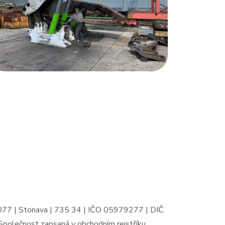
 1077 | Stonava | 735 34 | IČO 05979277 | DIČ
olečnost zapsaná v obchodním rejstříku