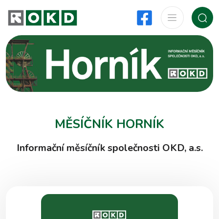
MĚSÍČNÍK HORNÍK
Informační měsíčník společnosti OKD, a.s.