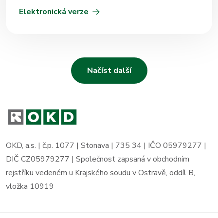
Elektronická verze
Načíst další
OKD, a.s. | č.p. 1077 | Stonava | 735 34 | IČO 05979277 |
DIČ CZ05979277 | Společnost zapsaná v obchodním
rejstříku vedeném u Krajského soudu v Ostravě, oddíl B,
vložka 10919